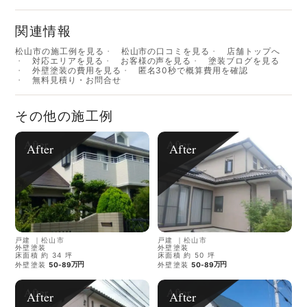
関連情報
松山市の施工例を見る
松山市の口コミを見る
店舗トップへ
対応エリアを見る
お客様の声を見る
塗装ブログを見る
外壁塗装の費用を見る
匿名30秒で概算費用を確認
無料見積り・お問合せ
その他の施工例
After
After
戸建
｜
松山市
戸建
｜
松山市
外壁塗装
外壁塗装
床面積 約 34 坪
床面積 約 50 坪
万円
万円
外壁塗装
50-89
外壁塗装
50-89
After
After