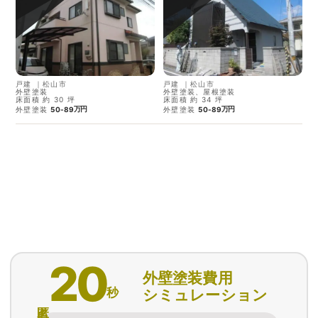
戸建
｜
松山市
戸建
｜
松山市
外壁塗装
外壁塗装、屋根塗装
床面積 約 30 坪
床面積 約 34 坪
万円
万円
外壁塗装
50-89
外壁塗装
50-89
20
外壁塗装費用
秒
シミュレーション
匿名